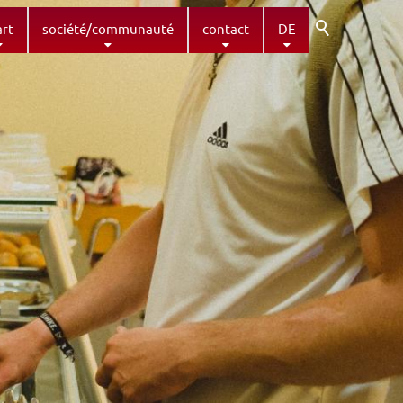
art
société/communauté
contact
DE