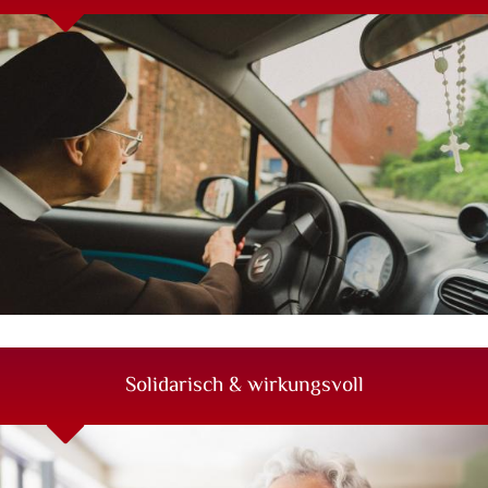
©
Die Vision der Franziska Schervier im heute leben |
Christina Sobiraj
mehr erfahren
Solidarisch & wirkungsvoll
Unser soziales und seelsorgliches Engagement für die
Armen und jene, die am Rande der Gesellschaft stehen.