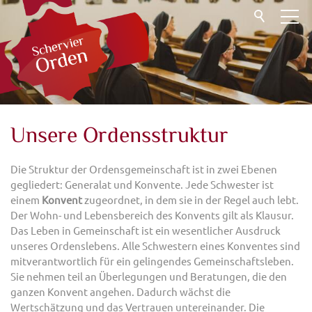
Start
Gemeinschaft
Orden
Ordensgründerin
Unsere Ordensstruktur
Ordensstruktur
Gelübde
Die Struktur der Ordensgemeinschaft ist in zwei Ebenen
gegliedert: Generalat und Konvente. Jede Schwester ist
Erkennungszeichen
einem
Konvent
zugeordnet, in dem sie in der Regel auch lebt.
Spiritualität
Der Wohn- und Lebensbereich des Konvents gilt als Klausur.
Schwester werden
Das Leben in Gemeinschaft ist ein wesentlicher Ausdruck
unseres Ordenslebens. Alle Schwestern eines Konventes sind
Weggemeinschaft
mitverantwortlich für ein gelingendes Gemeinschaftsleben.
Familie
Sie nehmen teil an Überlegungen und Beratungen, die den
ganzen Konvent angehen. Dadurch wächst die
Helfen
Wertschätzung und das Vertrauen untereinander. Die